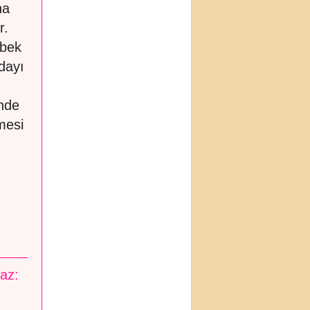
na
r.
ebek
dayı
inde
mesi
maz: