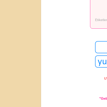
Etiketle
U
"Geb