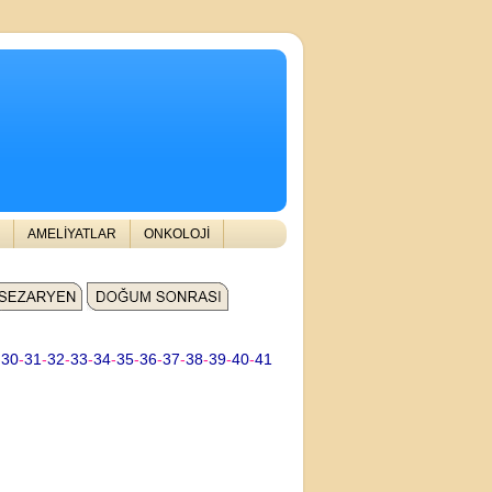
AMELİYATLAR
ONKOLOJİ
-
30
-
31
-
32
-
33
-
34
-
35
-
36
-
37
-
38
-
39
-
40
-
41