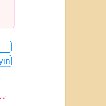
.
etçi