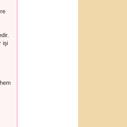
ere
dir.
 işi
ı
r hem