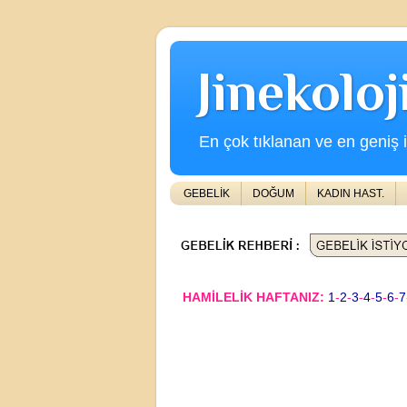
Jinekolo
En çok tıklanan ve en geniş iç
GEBELİK
DOĞUM
KADIN HAST.
HAMİLELİK HAFTANIZ:
1
-
2
-
3
-
4
-
5
-
6
-
7