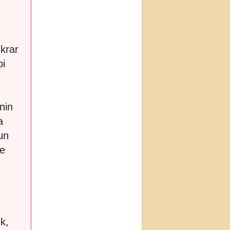
krar
bi
nin
a
un
le
k,