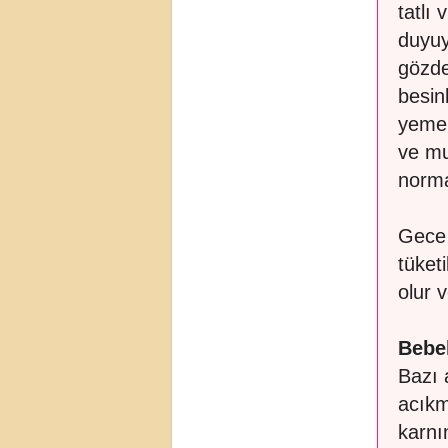
tatlı
duyuy
gözde
besin
yeme 
ve mu
norma
Gece 
tüket
olur v
Bebe
Bazı 
acıkm
karnı