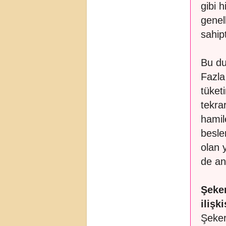
gibi 
genel
sahipt
Bu du
Fazla
tüket
tekra
hamil
besle
olan 
de an
Şeker
ilişki
Şeker