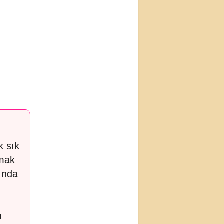
k sık
amak
rında
ı