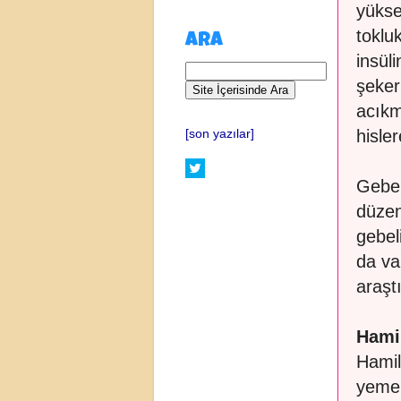
yükse
toklu
ARA
insül
şeker
acıkm
hisle
[son yazılar]
Gebel
düzen
gebel
da va
araştı
Hamil
Hamil
yemem