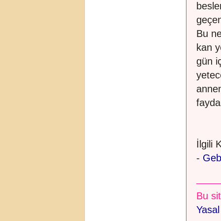
besle
geçen
Bu ne
kan y
gün i
yetec
annen
fayda 
İlgili
-
Geb
Bu sit
Yasal