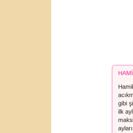
HAMİ
Hamil
acıkm
gibi 
ilk ay
maksi
aylar