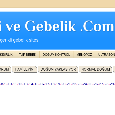
ji ve Gebelik .Com
erikli gebelik sitesi
KISIRLIK
TÜP BEBEK
DOĞUM KONTROL
MENOPOZ
ULTRASON
-
8
-
9
-
10
-
11
-
12
-
13
-
14
-
15
-
16
-
17
-
18
-
19
-
20
-
21
-
22
-
23
-
24
-
25
-
26
-
27
-
28
-
29