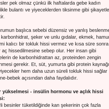
hisler pek olmaz çünkü ilk haftalarda gebe kadın
likle bulantı ve yiyeceklerden tiksinme gibi şikayetl
ir.
rumun başlıca sebebi düzensiz ve yanlış beslenme
 karbonhidrat, şeker ve unlu gıdalar, ekmek, hamur
imi kalıcı bir tokluk hissi vermez ve kısa süre sonra
r aç hissedilmesine sebep olur. Her insan gibi
elerin de karbonhidrattan az, proteinden zengin
nmesi gerekir. Et, süt, yumurta gibi protein kaynağ
yiyecekler hem daha uzun süreli tokluk hissi sağla
ne-bebek açısından daha faydalıdır.
 yükselmesi - insülin hormonu ve açlık hissi
si:
li besinler tüketildiğinde kan şekerinin çok fazla