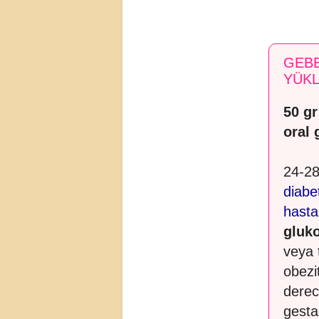
GEBE
YÜKL
50 gr
oral 
24-28
diabe
hastal
gluko
veya 
obezi
derec
gesta