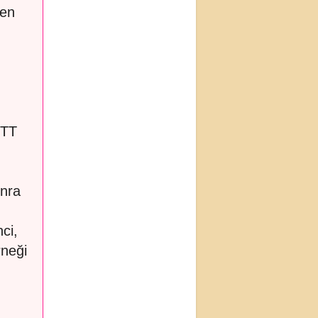
ken
.
GTT
onra
ci,
rneği