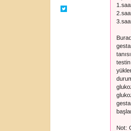
1.saa
2.saa
3.saa
Burad
gesta
tanıs
testi
yükle
durum
gluko
gluko
gesta
başlan
Not: 