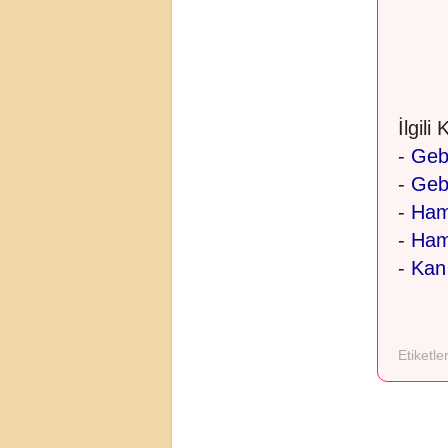
İlgili
-
Gebe
-
Gebe
-
Hami
-
Ham
-
Kan 
Etiketle