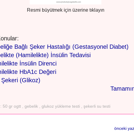
Resmi büyütmek için üzerine tıklayın
 Konular:
liğe Bağlı Şeker Hastalığı (Gestasyonel Diabet)
likte (Hamilelikte) İnsülin Tedavisi
lelikte İnsülin Direnci
ilelikte HbA1c Değeri
Şekeri (Glikoz)
Tamamın
r:
50 gr ogtt
,
gebelik
,
glukoz yükleme testi
,
şekerli su testi
önceki yaz