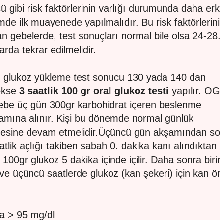
ü gibi risk faktörlerinin varlığı durumunda daha er
de ilk muayenede yapılmalıdır. Bu risk faktörlerini
an gebelerde, test sonuçları normal bile olsa 24-28
arda tekrar edilmelidir.
 glukoz yükleme test sonucu 130 yada 140 dan
ekse
3 saatlik 100 gr oral glukoz testi
yapılır. O
gebe üç gün 300gr karbohidrat içeren beslenme
amına alınır. Kişi bu dönemde normal günlük
itesine devam etmelidir.Üçüncü gün akşamından s
atlik açlığı takiben sabah 0. dakika kanı alındıktan
 100gr glukoz 5 dakika içinde içilir. Daha sonra birin
i ve üçüncü saatlerde glukoz (kan şekeri) için kan ö
ta > 95 mg/dl