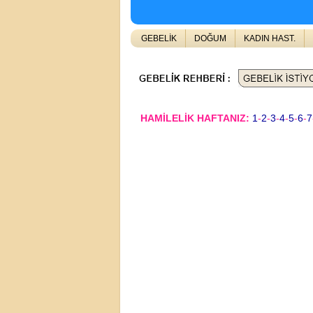
GEBELİK
DOĞUM
KADIN HAST.
HAMİLELİK HAFTANIZ:
1
-
2
-
3
-
4
-
5
-
6
-
7