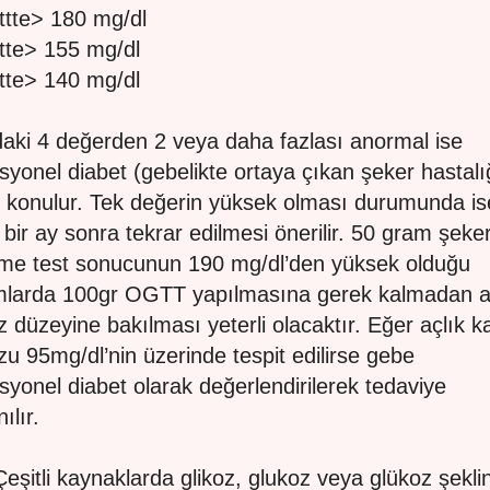
ttte> 180 mg/dl
tte> 155 mg/dl
tte> 140 mg/dl
aki 4 değerden 2 veya daha fazlası anormal ise
syonel diabet (gebelikte ortaya çıkan şeker hastalı
ı konulur. Tek değerin yüksek olması durumunda is
n bir ay sonra tekrar edilmesi önerilir. 50 gram şeke
me test sonucunun 190 mg/dl’den yüksek olduğu
larda 100gr OGTT yapılmasına gerek kalmadan a
z düzeyine bakılması yeterli olacaktır. Eğer açlık k
zu 95mg/dl’nin üzerinde tespit edilirse gebe
syonel diabet olarak değerlendirilerek tedaviye
ılır.
Çeşitli kaynaklarda glikoz, glukoz veya glükoz şekli