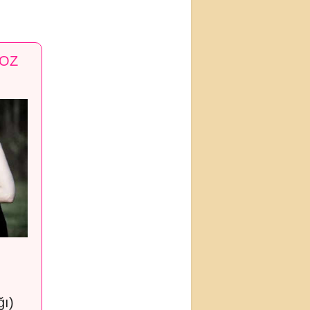
KOZ
ğı)