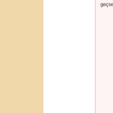
geçse