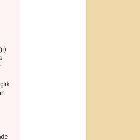
ğı)
e
r
çlık
an
nde