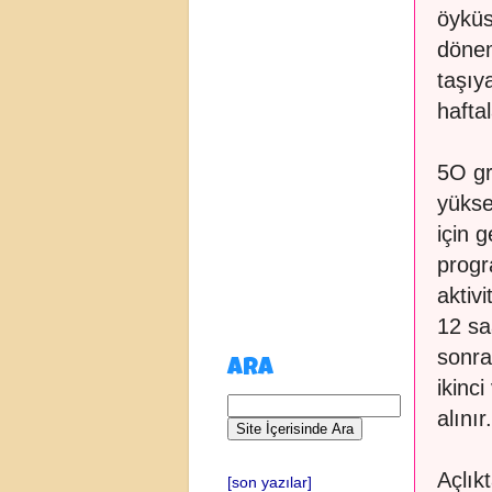
öyküs
dönem
taşıy
haftal
5O gr
yüks
için 
progr
aktiv
12 sa
sonra
ARA
ikinc
alınır.
Açlık
[son yazılar]