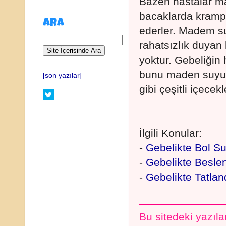
Bazen hastalar ma
bacaklarda kramp gi
ARA
ederler. Madem s
rahatsızlık duyan
yoktur. Gebeliğin
bunu maden suyu 
[son yazılar]
gibi çeşitli içec
İlgili Konular:
-
Gebelikte Bol S
-
Gebelikte Besl
-
Gebelikte Tatland
Bu sitedeki yazılar