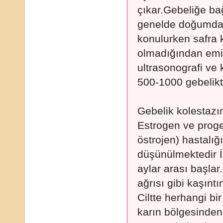
çıkar.Gebeliğe bağ
genelde doğumdan 
konulurken safra k
olmadığından emin
ultrasonografi ve k
500-1000 gebelikte
Gebelik kolestazı
Estrogen ve proge
östrojen) hastalı
düşünülmektedir İl
aylar arası başlar
ağrısı gibi kaşıntı
Ciltte herhangi bi
karın bölgesinden