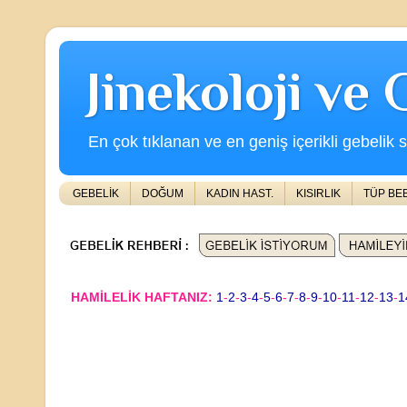
Jinekoloji ve
En çok tıklanan ve en geniş içerikli gebelik s
GEBELİK
DOĞUM
KADIN HAST.
KISIRLIK
TÜP BE
HAMİLELİK HAFTANIZ:
1
-
2
-
3
-
4
-
5
-
6
-
7
-
8
-
9
-
10
-
11
-
12
-
13
-
1