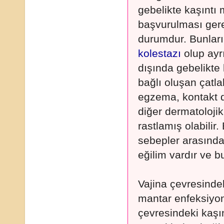
gebelikte kaşıntı
başvurulması ger
durumdur. Bunların
kolestazı
olup ayrı
dışında gebelikte 
bağlı oluşan çatlak
egzema, kontakt d
diğer dermatoloji
rastlamış olabilir
sebepler arasında 
eğilim vardır ve b
Vajina çevresindek
mantar enfeksiyon
çevresindeki kaşı