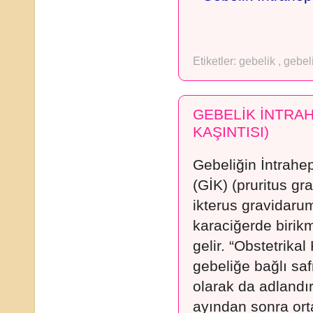
Etiketler:
gebelik
,
gebeli
GEBELİK İNTRAH
KAŞINTISI)
Gebeliğin İntrahep
(GİK) (pruritus gr
ikterus gravidaru
karaciğerde birik
gelir. “Obstetrikal
gebeliğe bağlı saf
olarak da adlandır
ayından sonra or