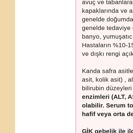
avuç ve tabanlara
kapaklarında ve ağ
genelde doğumdan 
genelde tedaviye c
banyo, yumuşatıcı 
Hastaların %10-15’ 
ve dışkı rengi açık
Kanda safra asitle
asit, kolik asit) ,
bilirubin düzeyleri
enzimleri (ALT, 
olabilir. Serum to
hafif veya orta de
GİK gebelik ile il