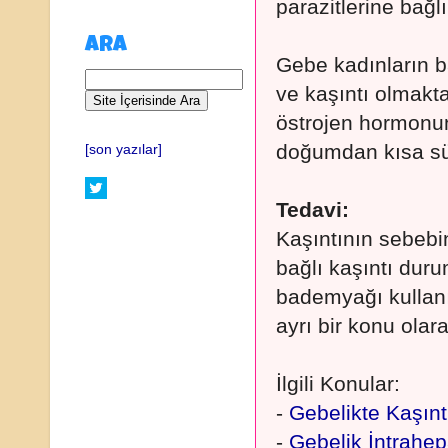
parazitlerine bağlı
ARA
Gebe kadınların ba
ve kaşıntı olmakt
östrojen hormonu
doğumdan kısa sü
[son yazılar]
Tedavi:
Kaşıntının sebebin
bağlı kaşıntı dur
bademyağı kullanıl
ayrı bir konu olara
İlgili Konular:
-
Gebelikte Kaşın
-
Gebelik İntrahep