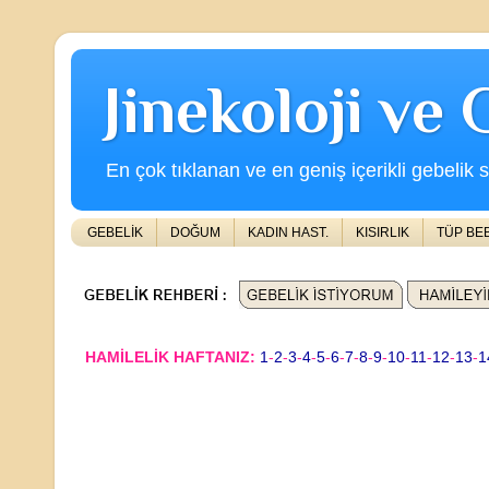
Jinekoloji ve
En çok tıklanan ve en geniş içerikli gebelik s
GEBELİK
DOĞUM
KADIN HAST.
KISIRLIK
TÜP BE
HAMİLELİK HAFTANIZ:
1
-
2
-
3
-
4
-
5
-
6
-
7
-
8
-
9
-
10
-
11
-
12
-
13
-
1