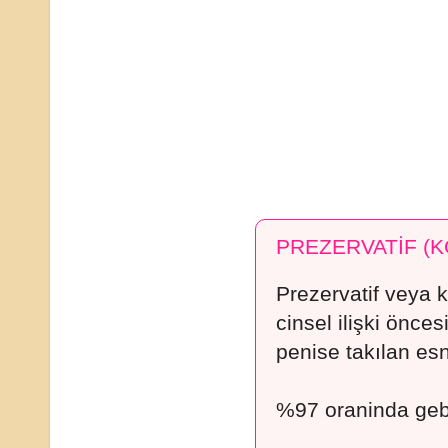
PREZERVATİF (
Prezervatif veya k
cinsel ilişki önce
penise takılan esnek
%97 oraninda gebe