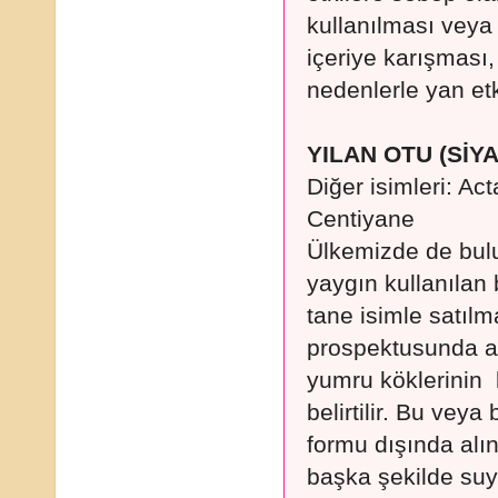
kullanılması veya
içeriye karışması
nedenlerle yan etk
YILAN OTU (SİY
Diğer isimleri: A
Centiyane
Ülkemizde de bul
yaygın kullanılan b
tane isimle satılm
prospektusunda ac
yumru köklerinin 
belirtilir. Bu veya
formu dışında alı
başka şekilde suy