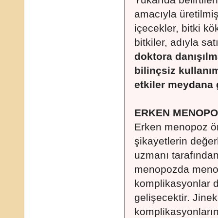
Yukarıda belirtil
amacıyla üretilmiş 
içecekler, bitki kök
bitkiler, adıyla sat
doktora danışıl
bilinçsiz kullan
etkiler meydana g
ERKEN MENOPOZ
Erken menopoz önce
şikayetlerin değer
uzmanı tarafından 
menopozda menop
komplikasyonlar d
gelişecektir. Jine
komplikasyonların 