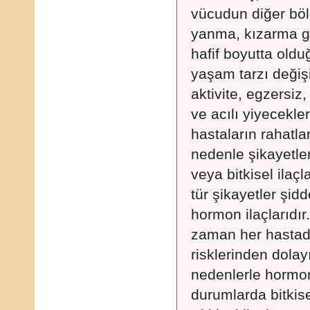
vücudun diğer böl
yanma, kızarma gi
hafif boyutta old
yaşam tarzı değişik
aktivite, egzersiz
ve acılı yiyecekl
hastaların rahatla
nedenle şikayetler
veya bitkisel ilaç
tür şikayetler şid
hormon ilaçlarıdır
zaman her hastad
risklerinden dolay
nedenlerle hormon
durumlarda bitkise