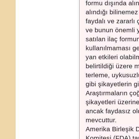
formu dışında al
alındığı bilinemez
faydalı ve zararl
ve bunun önemli ya
satılan ilaç formu
kullanılmaması ger
yan etkileri olabi
belirtildiği üzer
terleme, uykusuzlu
gibi şikayetlerin 
Araştırmaların ç
şikayetleri üzerine
ancak faydasız ol
mevcuttur.
Amerika Birleşik D
Komitesi (FDA) tara