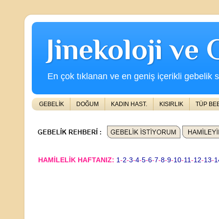
Jinekoloji ve
En çok tıklanan ve en geniş içerikli gebelik s
GEBELİK
DOĞUM
KADIN HAST.
KISIRLIK
TÜP BE
HAMİLELİK HAFTANIZ:
1
-
2
-
3
-
4
-
5
-
6
-
7
-
8
-
9
-
10
-
11
-
12
-
13
-
1