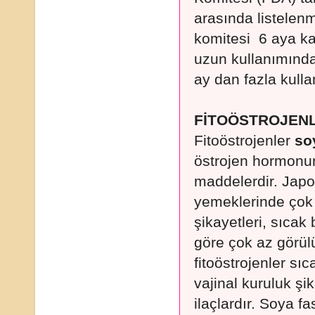
arasında listelenm
komitesi 6 aya ka
uzun kullanımında 
ay dan fazla kull
FİTOÖSTROJENL
Fitoöstrojenler
so
östrojen hormonun
maddelerdir. Japo
yemeklerinde çok 
şikayetleri, sıcak
göre çok az görülü
fitoöstrojenler s
vajinal kuruluk şik
ilaçlardır. Soya f