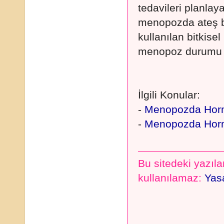
tedavileri planlay
menopozda ateş ba
kullanılan bitkisel 
menopoz durumu iç
İlgili Konular:
-
Menopozda Horm
-
Menopozda Hormo
Bu sitedeki yazılar
kullanılamaz:
Yasa