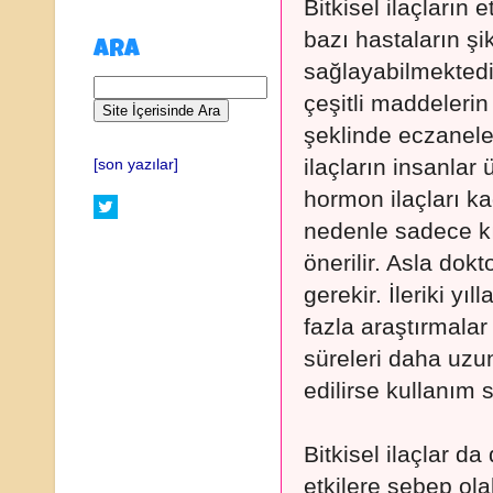
Bitkisel ilaçların 
bazı hastaların ş
ARA
sağlayabilmektedir.
çeşitli maddelerin 
şeklinde eczaneler
ilaçların insanlar
[son yazılar]
hormon ilaçları ka
nedenle sadece kıs
önerilir. Asla dok
gerekir. İleriki yıl
fazla araştırmalar
süreleri daha uzun
edilirse kullanım sü
Bitkisel ilaçlar da
etkilere sebep olab