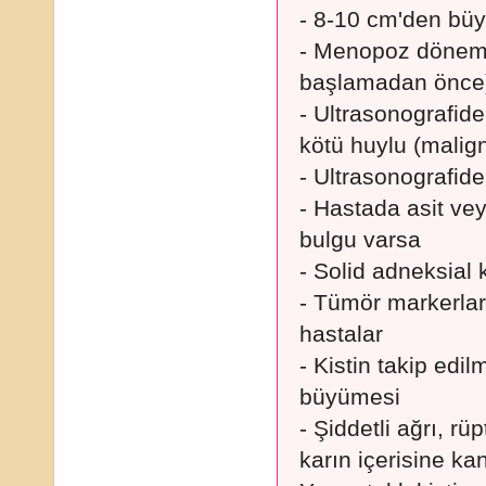
- 8-10 cm'den büyü
- Menopoz dönemi
başlamadan önce)
- Ultrasonografid
kötü huylu (malig
- Ultrasonografide 
- Hastada asit ve
bulgu varsa
- Solid adneksial k
- Tümör markerla
hastalar
- Kistin takip ed
büyümesi
- Şiddetli ağrı, rü
karın içerisine k