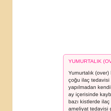
YUMURTALIK (OV
Yumurtalık (over) k
çoğu ilaç tedavisi
yapılmadan kendil
ay içerisinde kay
bazı kistlerde ila
ameliyat tedavisi 