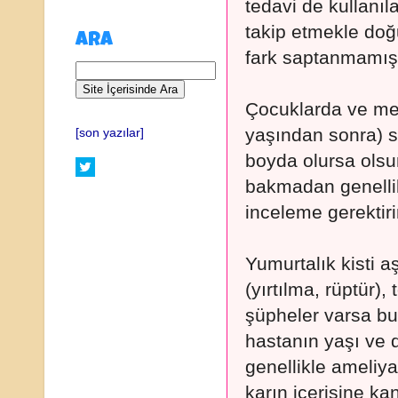
tedavi de kullanıl
takip etmekle doğ
ARA
fark saptanmamışt
Çocuklarda ve me
yaşından sonra) s
[son yazılar]
boyda olursa olsun
bakmadan genellikl
inceleme gerektirir
Yumurtalık kisti a
(yırtılma, rüptür)
şüpheler varsa bu 
hastanın yaşı ve d
genellikle ameliya
karın içerisine k