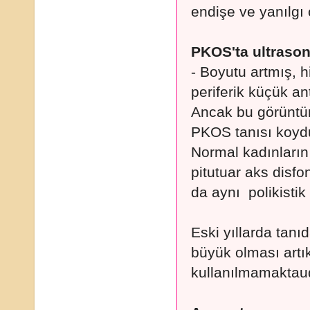
endişe ve yanılgı 
PKOS'ta ultrason
- Boyutu artmış, h
periferik küçük antr
Ancak bu görüntün
PKOS tanısı koydu
Normal kadınların
pitutuar aks disf
da aynı polikistik
Eski yıllarda tanı
büyük olması artı
kullanılmamaktau