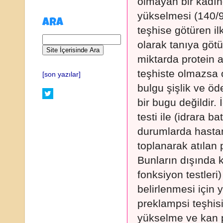
olmayan bir kadın
yükselmesi (140/
ARA
teşhise götüren il
olarak tanıya götü
miktarda protein at
teşhiste olmazsa 
[son yazılar]
bulgu şişlik ve ö
bir bugu değildir. 
testi ile (idrara ba
durumlarda hastan
toplanarak atılan p
Bunların dışında k
fonksiyon testleri
belirlenmesi için y
preklampsi teşhis
yükselme ve kan p