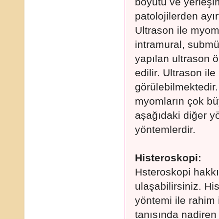
boyutu ve yerleşi
patolojilerden ayı
Ultrason ile myomu
intramural, submükö
yapılan ultrason 
edilir. Ultrason i
görülebilmektedir
myomların çok büy
aşağıdaki diğer y
yöntemlerdir.
Histeroskopi:
Hsteroskopi hakkı
ulaşabilirsiniz. H
yöntemi ile rahim 
tanısında nadiren 