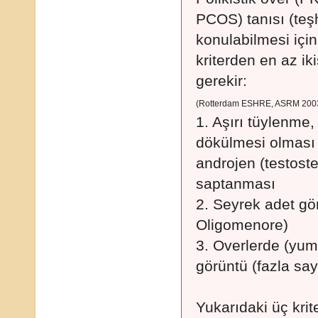
PCOS) tanısı (teşh
konulabilmesi içi
kriterden en az ik
gerekir:
(Rotterdam ESHRE, ASRM 200
1. Aşırı tüylenme,
dökülmesi olması
androjen (testost
saptanması
2. Seyrek adet gö
Oligomenore)
3. Overlerde (yumur
görüntü (fazla say
Yukarıdaki üç kri