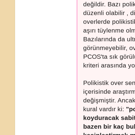
değildir. Bazı poli
düzenli olabilir , 
overlerde polikis
aşırı tüylenme olma
Bazılarında da ult
görünmeyebilir, o
PCOS'ta sık görülü
kriteri arasında yo
Polikistik over sen
içerisinde araştır
değişmiştir. Anca
kural vardır ki:
"p
koyduracak sabit 
bazen bir kaç bul