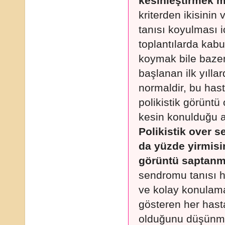
kesinleştirmek 
kriterden ikisinin
tanısı koyulması i
toplantılarda kabul
koymak bile bazen
başlanan ilk yıll
normaldir, bu has
polikistik görüntü
kesin konulduğu 
Polikistik over 
da yüzde yirmisi
görüntü saptanm
sendromu tanısı he
ve kolay konulama
gösteren her hast
olduğunu düşünmem