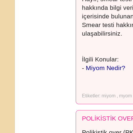
hakkında bilgi ver
içerisinde bulunan
Smear testi hakkın
ulaşabilirsiniz.
İlgili Konular:
-
Miyom Nedir?
Etiketler:
miyom
,
myom
POLİKİSTİK OVER
Polikistik over (