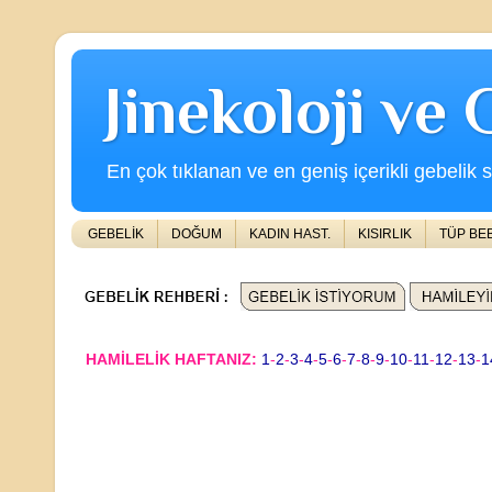
Jinekoloji ve
En çok tıklanan ve en geniş içerikli gebelik s
GEBELİK
DOĞUM
KADIN HAST.
KISIRLIK
TÜP BE
HAMİLELİK HAFTANIZ:
1
-
2
-
3
-
4
-
5
-
6
-
7
-
8
-
9
-
10
-
11
-
12
-
13
-
1