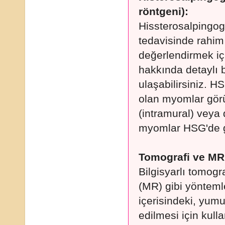
röntgeni):
Hissterosalpingogra
tedavisinde rahim i
değerlendirmek iç
hakkında detaylı 
ulaşabilirsiniz. 
olan myomlar görü
(intramural) veya
myomlar HSG'de g
Tomografi ve MR
Bilgisyarlı tomog
(MR) gibi yönteml
içerisindeki, yumur
edilmesi için kull