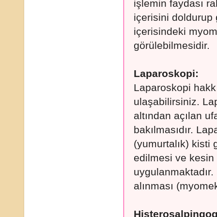
işlemin faydası ra
içerisini dolduru
içerisindeki myom,
görülebilmesidir.
Laparoskopi:
Laparoskopi hakkı
ulaşabilirsiniz. L
altından açılan uf
bakılmasıdır. Lap
(yumurtalık) kisti 
edilmesi ve kesin
uygulanmaktadır.
alınması (myome
Histerosalpingog