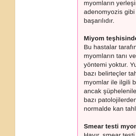
myomların yerleşi
adenomyozis gibi 
başarılıdır.
Miyom teşhisinde 
Bu hastalar taraf
myomların tanı ve t
yöntemi yoktur. Yum
bazı belirteçler t
myomlar ile ilgili b
ancak şüphelenil
bazı patolojilerden
normalde kan tahli
Smear testi myom
Hayır, smear testi 