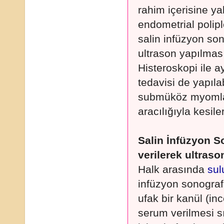
rahim içerisine y
endometrial polipl
salin infüzyon son
ultrason yapılması
Histeroskopi ile
tedavisi de yapıl
submüköz myomlar 
aracılığıyla kesile
Salin İnfüzyon S
verilerek ultraso
Halk arasında
sul
infüzyon sonografi
ufak bir kanül (in
serum verilmesi s