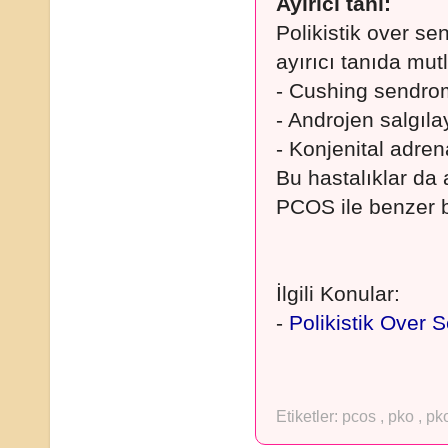
Ayırıcı tanı:
Polikistik over se
ayırıcı tanıda mut
- Cushing sendr
- Androjen salgıl
- Konjenital adren
Bu hastalıklar da 
PCOS ile benzer be
İlgili Konular:
-
Polikistik Over
Etiketler:
pcos
,
pko
,
pk