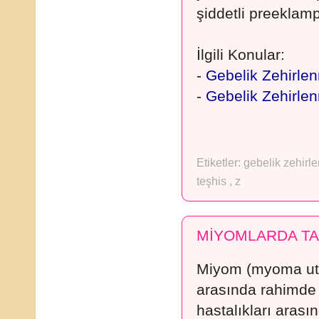
şiddetli preeklamp
İlgili Konular:
-
Gebelik Zehirle
-
Gebelik Zehirlenm
Etiketler:
gebelik zehirl
teşhis
,
z
MİYOMLARDA TA
Miyom (myoma ute
arasında rahimde 
hastalıkları arası