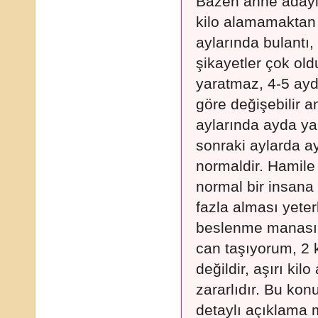
Bazen anne adaylar
kilo alamamaktan d
aylarında bulantı,
şikayetler çok old
yaratmaz, 4-5 ayda
göre değişebilir a
aylarında ayda ya
sonraki aylarda ay
normaldir. Hamile 
normal bir insana
fazla alması yeter
beslenme manasına
can taşıyorum, 2 k
değildir, aşırı kil
zararlıdır. Bu ko
detaylı açıklama 