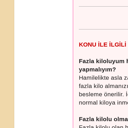
KONU İLE İLGİL
Fazla kiloluyum 
yapmalıyım?
Hamilelikte asla 
fazla kilo almanız
besleme önerilir.
normal kiloya inm
Fazla kilolu olm
Fazla kilolu olan h