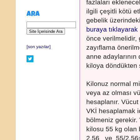
fazlaları eklenec
ilgili çeşitli kötü 
ARA
gebelik üzerindeki 
buraya tıklayarak
önce verilmelidir, 
zayıflama önerilme
[son yazılar]
anne adaylarının 
kiloya döndükten 
Kilonuz normal mi
veya az olması vü
hesaplanır. Vücut 
VKİ hesaplamak i
bölmeniz gerekir
kilosu 55 kg olan b
2.56 ve 55/2.56=