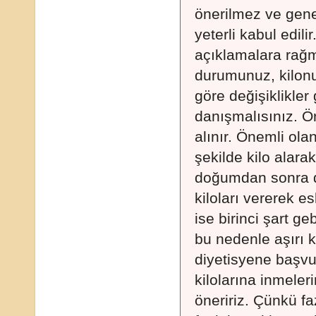
önerilmez ve genel
yeterli kabul edili
açıklamalara rağm
durumunuz, kilonu
göre değişiklikler
danışmalısınız. Ör
alınır. Önemli ola
şekilde kilo alar
doğumdan sonra d
kiloları vererek e
ise birinci şart g
bu nedenle aşırı 
diyetisyene başvu
kilolarına inmele
öneririz. Çünkü fa