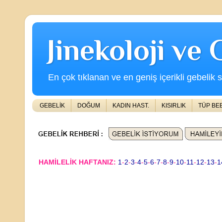
Jinekoloji ve
En çok tıklanan ve en geniş içerikli gebelik s
GEBELİK
DOĞUM
KADIN HAST.
KISIRLIK
TÜP BE
HAMİLELİK HAFTANIZ:
1
-
2
-
3
-
4
-
5
-
6
-
7
-
8
-
9
-
10
-
11
-
12
-
13
-
1