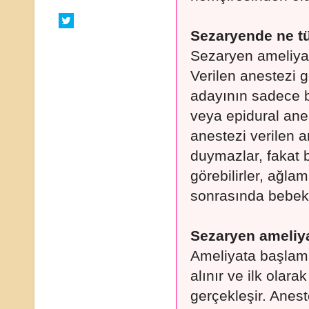
Sezaryende ne tür
Sezaryen ameliyatl
Verilen anestezi g
adayının sadece b
veya epidural anes
anestezi verilen a
duymazlar, fakat 
görebilirler, ağlam
sonrasında bebekle
Sezaryen ameliyat
Ameliyata başlam
alınır ve ilk olar
gerçekleşir. Anes