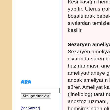
Kesi kasığın heme
yapılır. Uterus (ra
boşaltılarak bebe
sıvılardan temizl
kesilir.
Sezaryen ameliya
Sezaryen ameliyat
civarında süren b
hazırlanması, anes
ameliyathaneye gir
ancak ameliyatın 
ARA
sürer. Ameliyat k
(jinekolog) tarafın
anestezi uzmanı, 
hemşiresinden oluş
[son yazılar]