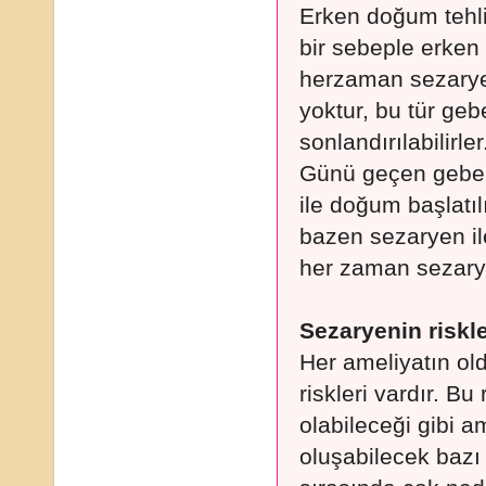
Erken doğum tehli
bir sebeple erken
herzaman sezaryen
yoktur, bu tür ge
sonlandırılabilirler
Günü geçen gebeli
ile doğum başlatı
bazen sezaryen il
her zaman sezarye
Sezaryenin riskle
Her ameliyatın ol
riskleri vardır. Bu r
olabileceği gibi 
oluşabilecek bazı 