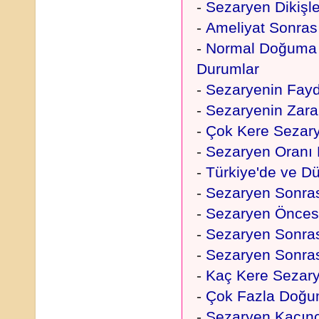
-
Sezaryen Dikişle
-
Ameliyat Sonrası 
-
Normal Doğuma E
Durumlar
-
Sezaryenin Fayda
-
Sezaryenin Zararl
-
Çok Kere Sezary
-
Sezaryen Oranı 
-
Türkiye'de ve D
-
Sezaryen Sonras
-
Sezaryen Öncesi
-
Sezaryen Sonras
-
Sezaryen Sonrası
-
Kaç Kere Sezar
-
Çok Fazla Doğu
-
Sezaryen Kaçınc