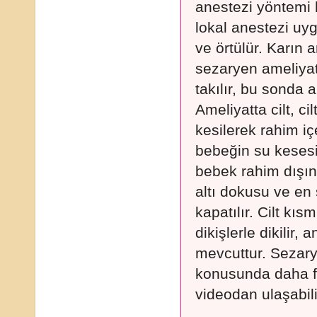
anestezi yöntemi 
lokal anestezi uyg
ve örtülür. Karın 
sezaryen ameliyat
takılır, bu sonda a
Ameliyatta cilt, cil
kesilerek rahim iç
bebeğin su kesesi
bebek rahim dışına 
altı dokusu ve en s
kapatılır. Cilt kıs
dikişlerle dikilir,
mevcuttur. Sezary
konusunda daha f
videodan ulaşabili