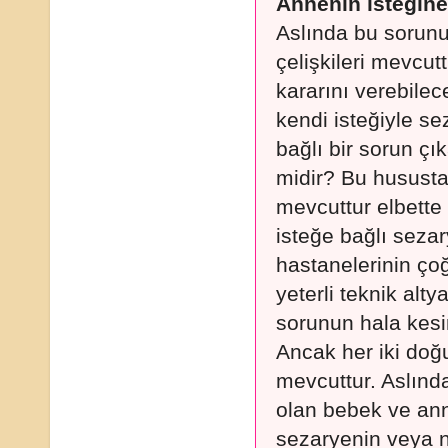
Annenin isteğine
Aslında bu sorunu
çelişkileri mevcu
kararını verebile
kendi isteğiyle s
bağlı bir sorun ç
midir? Bu hususta
mevcuttur elbette
isteğe bağlı seza
hastanelerinin ç
yeterli teknik alt
sorunun hala kesi
Ancak her iki doğu
mevcuttur. Aslınd
olan bebek ve ann
sezaryenin veya 