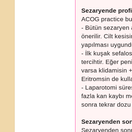
Sezaryende profil
ACOG practice bull
- Bütün sezaryen a
önerilir. Cilt kes
yapılması uygund
- İlk kuşak sefalos
tercihtir. Eğer pen
varsa klidamisin 
Eritromsin de kull
- Laparotomi süre
fazla kan kaybı m
sonra tekrar dozu
Sezaryenden son
Sezaryenden sonr