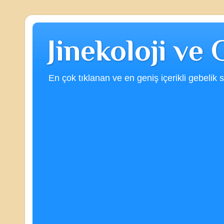
Jinekoloji ve
En çok tıklanan ve en geniş içerikli gebelik s