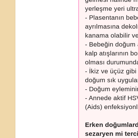
yerleşme yeri ultra
- Plasentanın be
ayrılmasına dekol
kanama olabilir ve
- Bebeğin doğum ağ
kalp atışlarının 
olması durumunda 
- İkiz ve üçüz gib
doğum sık uygulan
- Doğum eyleminin
- Annede aktif HS
(Aids) enfeksiyonl
Erken doğumlard
sezaryen mi terci