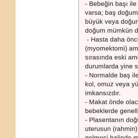
- Bebeğin başı il
varsa; baş doğu
büyük veya doğum
doğum mümkün değ
- Hasta daha önc
(myomektomi) ame
sırasında eski amel
durumlarda yine se
- Normalde baş il
kol, omuz veya yü
imkansızdır.
- Makat önde olac
bebeklerde genelli
- Plasentanın doğ
uterusun (rahmin)
gelmesi halinde m