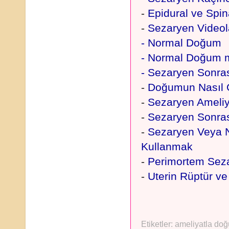
-
Epidural ve Spin
-
Sezaryen Videola
-
Normal Doğum
-
Normal Doğum m
-
Sezaryen Sonra
-
Doğumun Nasıl O
-
Sezaryen Ameliya
-
Sezaryen Sonras
-
Sezaryen Veya 
Kullanmak
-
Perimortem Sez
-
Uterin Rüptür ve
Etiketler:
ameliyatla do