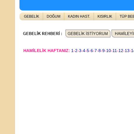
GEBELİK
DOĞUM
KADIN HAST.
KISIRLIK
TÜP BE
HAMİLELİK HAFTANIZ:
1
-
2
-
3
-
4
-
5
-
6
-
7
-
8
-
9
-
10
-
11
-
12
-
13
-
1