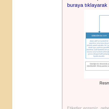
buraya tıklayarak
Resmi
Etiketler:
egzersiz
,
gebe