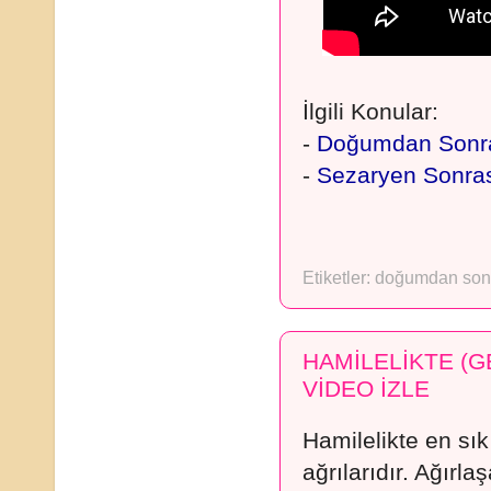
İlgili Konular:
-
Doğumdan Sonra
-
Sezaryen Sonras
Etiketler:
doğumdan so
HAMİLELİKTE (G
VİDEO İZLE
Hamilelikte en sık 
ağrılarıdır. Ağırla