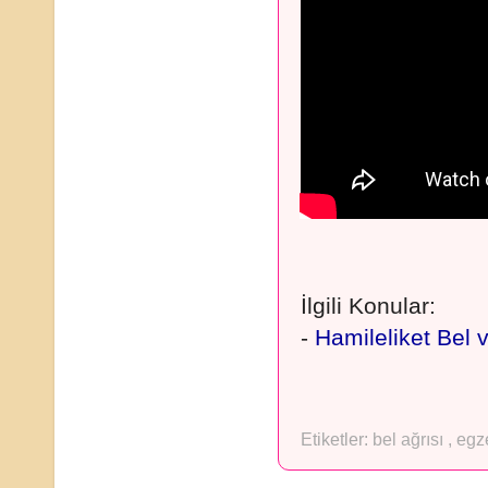
İlgili Konular:
-
Hamileliket Bel v
Etiketler:
bel ağrısı
,
egz