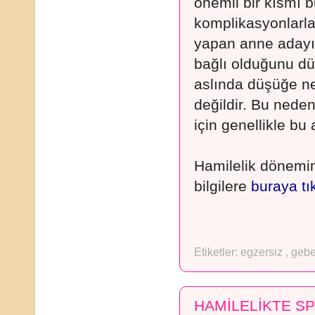
önemli bir kısmı 
komplikasyonlarla 
yapan anne adayı 
bağlı olduğunu dü
aslında düşüğe n
değildir. Bu neden
için genellikle bu
Hamilelik dönemi
bilgilere
buraya tı
Etiketler:
egzersiz
,
gebe
HAMİLELİKTE S