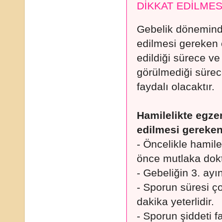
DİKKAT EDİLME
Gebelik dönemind
edilmesi gereken 
edildiği sürece ve
görülmediği sürec
faydalı olacaktır.
Hamilelikte egze
edilmesi gereken
- Öncelikle hamil
önce mutlaka dokt
- Gebeliğin 3. ayı
- Sporun süresi ç
dakika yeterlidir.
- Sporun şiddeti f