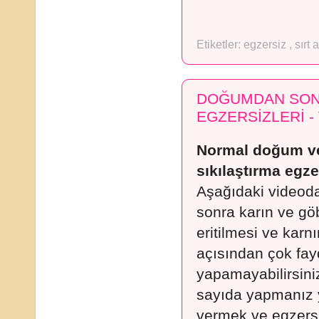
Etiketler:
egzersiz
,
sırt 
DOĞUMDAN SON
EGZERSİZLERİ -
Normal doğum ve
sıkılaştırma egzer
Aşağıdaki videoda
sonra karın ve gö
eritilmesi ve karn
açısından çok fayd
yapamayabilirsiniz
sayıda yapmanız y
vermek ve egzersi