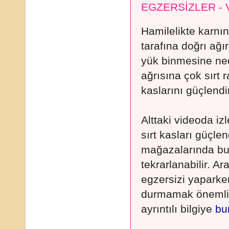
EGZERSİZLER - 
Hamilelikte karn
tarafına doğrı ağı
yük binmesine ned
ağrısına çok sırt r
kaslarını güçlendir
Alttaki videoda izl
sırt kasları güçlend
mağazalarında bul
tekrarlanabilir. Ar
egzersizi yaparke
durmamak önemlidi
ayrıntılı bilgiye
bu