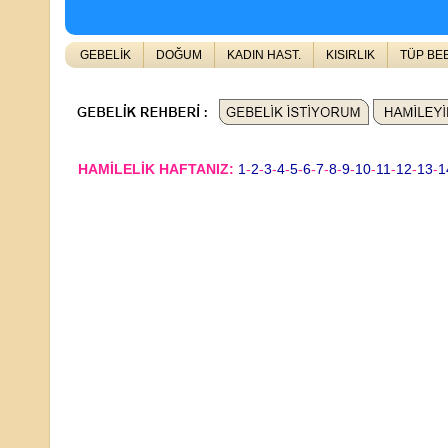
GEBELİK
DOĞUM
KADIN HAST.
KISIRLIK
TÜP BE
HAMİLELİK HAFTANIZ:
1
-
2
-
3
-
4
-
5
-
6
-
7
-
8
-
9
-
10
-
11
-
12
-
13
-
1