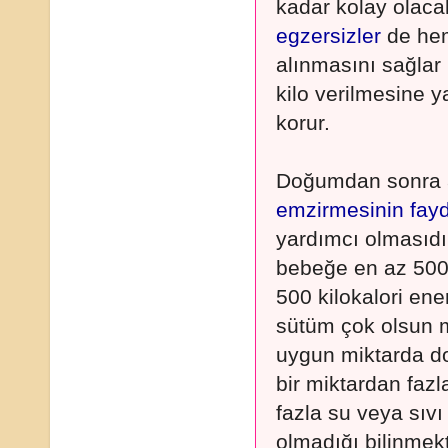
kadar kolay olacak
egzersizler
de hem
alınmasını sağla
kilo verilmesine y
korur.
Doğumdan sonra a
emzirmesinin fay
yardımcı olmasıdı
bebeğe en az 500 
500 kilokalori en
sütüm çok olsun 
uygun miktarda doğ
bir miktardan fazl
fazla su veya sıvı
olmadığı bilinmek