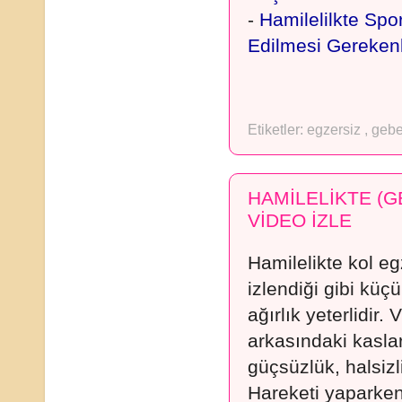
-
Hamilelilkte Spo
Edilmesi Gereken
Etiketler:
egzersiz
,
gebe
HAMİLELİKTE (G
VİDEO İZLE
Hamilelikte kol e
izlendiği gibi küçü
ağırlık yeterlidir.
arkasındaki kasları
güçsüzlük, halsizli
Hareketi yaparken