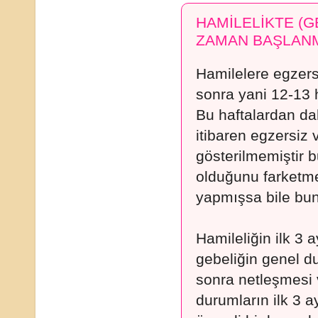
HAMİLELİKTE (G
ZAMAN BAŞLANM
Hamilelere egzersi
sonra yani 12-13 h
Bu haftalardan da
itibaren egzersiz 
gösterilmemiştir 
olduğunu farketme
yapmışsa bile bun
Hamileliğin ilk 3
gebeliğin genel d
sonra netleşmesi 
durumların ilk 3 a