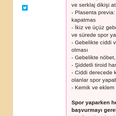
ve serklaj dikişi at
- Plasenta previa
kapatmas
- İkiz ve üçüz geb
ve sürede spor yap
- Gebelikte ciddi 
olması
- Gebelikte nöbet,
- Şiddetli tiroid ha
- Ciddi derecede k
olanlar spor yapabi
- Kemik ve eklem h
Spor yaparken h
başvurmayı gerek