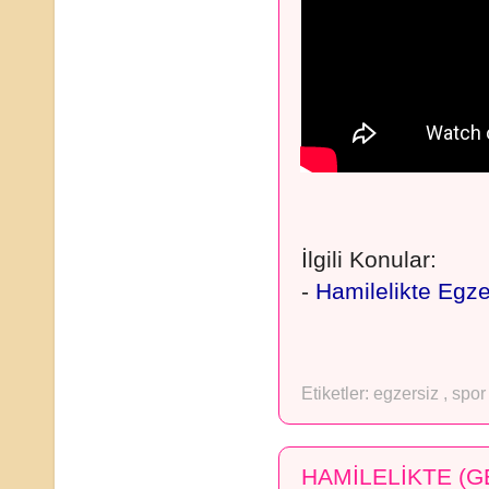
İlgili Konular:
-
Hamilelikte Egze
Etiketler:
egzersiz
,
spo
HAMİLELİKTE (GE