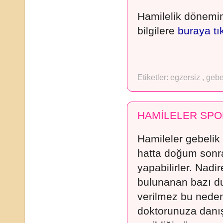
Hamilelik dönemi
bilgilere
buraya tı
Etiketler:
egzersiz
,
gebe
HAMİLELER SPOR
Hamileler gebeli
hatta doğum sonr
yapabilirler. Nadi
bulunanan bazı du
verilmez bu nede
doktorunuza danış