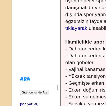
uyan gebeler spo
danışmalıdır ve as
dışında spor yapm
egzersizin faydala
tıklayarak
ulaşabil
Hamilelikte spor k
- Daha önceden ka
- Daha önceden akc
olan gebeler
- Vajinal kanaması
- Yüksek tansiyon
ARA
- Geçmişte erken
- Erken doğum ris
- Erken su gelme
- Servikal yetmezl
[son yazılar]