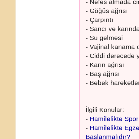
- Nefes almada ci
- Göğüs ağrısı
- Çarpıntı
- Sancı ve karınd
- Su gelmesi
- Vajinal kanama 
- Ciddi derecede y
- Karın ağrısı
- Baş ağrısı
- Bebek hareketl
İlgili Konular:
-
Hamilelikte Spor
-
Hamilelikte Egz
Başlanmalıdır?